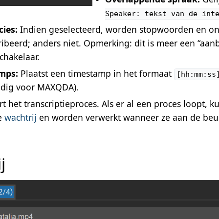
Speaker: tekst van de int
cies:
Indien geselecteerd, worden stopwoorden en on
ribeerd; anders niet. Opmerking: dit is meer een “aan
chakelaar.
mps:
Plaatst een timestamp in het formaat
[hh:mm:ss
andig voor MAXQDA).
rt het transcriptieproces. Als er al een proces loopt,
e
wachtrij
en worden verwerkt wanneer ze aan de beurt
j