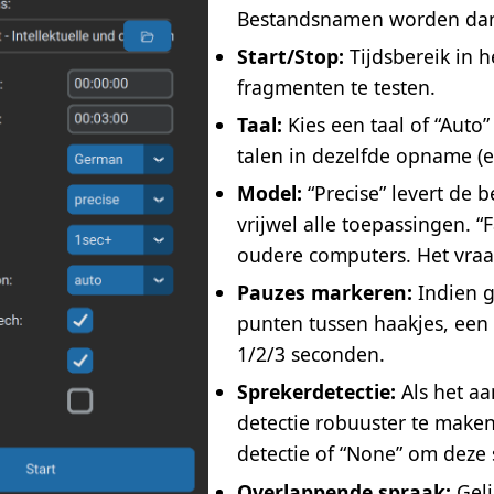
Bestandsnamen worden dan
Start/Stop:
Tijdsbereik in 
fragmenten te testen.
Taal:
Kies een taal of “Auto”
talen in dezelfde opname (e
Model:
“Precise” levert de 
vrijwel alle toepassingen. “F
oudere computers. Het vraa
Pauzes markeren:
Indien g
punten tussen haakjes, een
1/2/3 seconden.
Sprekerdetectie:
Als het aa
detectie robuuster te maken
detectie of “None” om deze 
Overlappende spraak:
Geli