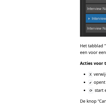
Het tabblad “
een voor een
Acties voor 
verwij
X
opent 
✔
start 
⟳
De knop “Canc