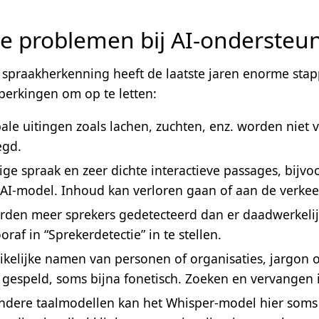
e problemen bij AI-ondersteun
 spraakherkenning heeft de laatste jaren enorme stapp
perkingen om op te letten:
bale uitingen zoals lachen, zuchten, enz. worden ni
egd.
dige spraak en zeer dichte interactieve passages, bijv
 AI-model. Inhoud kan verloren gaan of aan de verk
den meer sprekers gedetecteerd dan er daadwerkelijk 
oraf in “Sprekerdetectie” in te stellen.
kelijke namen van personen of organisaties, jargon 
 gespeld, soms bijna fonetisch. Zoeken en vervangen 
andere taalmodellen kan het Whisper-model hier soms