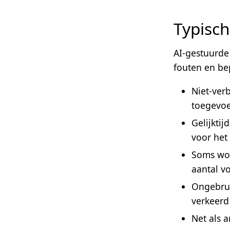
Typisch
AI-gestuurde
fouten en be
Niet-ver
toegevo
Gelijktij
voor het
Soms wor
aantal vo
Ongebrui
verkeerd
Net als 