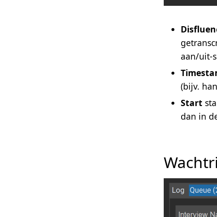
Disfluen
getransc
aan/uit-s
Timesta
(bijv. h
Start
sta
dan in d
Wachtri