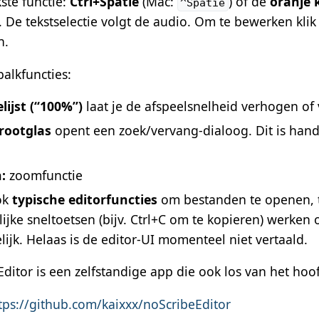
ste functie:
Ctrl+Spatie
(Mac:
) of de
oranje 
^Spatie
. De tekstselectie volgt de audio. Om te bewerken klik 
n.
alkfuncties:
lijst (“100%”)
laat je de afspeelsnelheid verhogen of 
rootglas
opent een zoek/vervang-dialoog. Dit is han
:
zoomfunctie
ook
typische editorfuncties
om bestanden te openen, t
ijke sneltoetsen (bijv. Ctrl+C om te kopieren) werken o
ijk. Helaas is de editor-UI momenteel niet vertaald.
Editor is een zelfstandige app die ook los van het h
tps://github.com/kaixxx/noScribeEditor