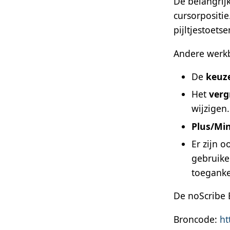
De belangrijk
cursorpositie
pijltjestoetse
Andere werkb
De
keuze
Het
verg
wijzigen.
Plus/Min
Er zijn 
gebruikel
toegankel
De noScribe 
Broncode:
ht